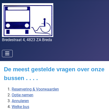
Bredestraat 4, 4823 ZA Breda
De meest gestelde vragen over onze
bussen . . . .
Reservering & Voorwaarden
Optie nemen
Annuleren
Welke bus