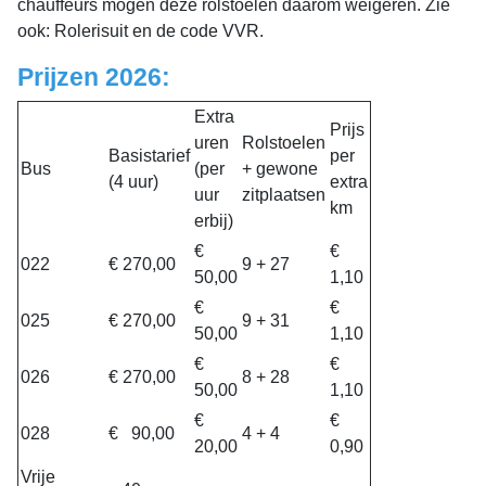
chauffeurs mogen deze rolstoelen daarom weigeren. Zie
ook: Rolerisuit en de code VVR.
Prijzen 2026:
Extra
Prijs
uren
Rolstoelen
Basistarief
per
Bus
(per
+ gewone
(4 uur)
extra
uur
zitplaatsen
km
erbij)
€
€
022
€ 270,00
9 + 27
50,00
1,10
€
€
025
€ 270,00
9 + 31
50,00
1,10
€
€
026
€ 270,00
8 + 28
50,00
1,10
€
€
028
€ 90,00
4 + 4
20,00
0,90
Vrije