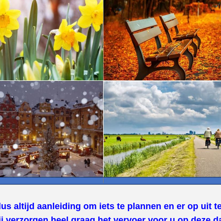
dus altijd aanleiding om iets te plannen en er op uit t
j verzorgen heel graag het vervoer voor u op deze d