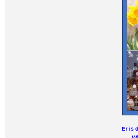
Er is 
Wi