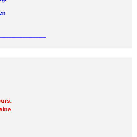
en
______________
eurs.
eine