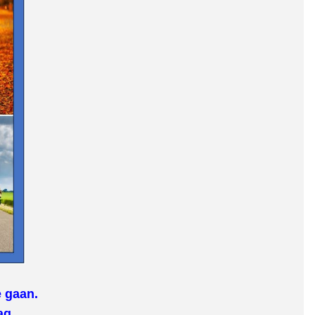
e gaan.
ag.