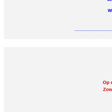
W
_____________
Op d
Zow